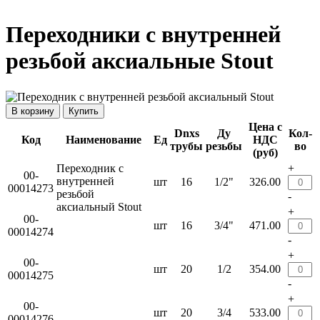
Переходники с внутренней
резьбой аксиальные Stout
Купить
Цена с
Dnxs
Ду
Кол-
Код
Наименование
Ед
НДС
трубы
резьбы
во
(руб)
Переходник с
+
00-
внутренней
шт
16
1/2"
326.00
00014273
резьбой
-
аксиальный Stout
+
00-
шт
16
3/4"
471.00
00014274
-
+
00-
шт
20
1/2
354.00
00014275
-
+
00-
шт
20
3/4
533.00
00014276