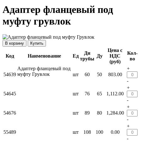
Адаптер фланцевый под
муфту грувлок
Купить
Цена с
Дн
Кол-
Код
Наименование
Ед
Ду
НДС
трубы
во
(руб)
Адаптер фланцевый под
+
муфту Грувлок
54639
шт
60
50
803.00
-
+
54645
шт
76
65
1,112.00
-
+
54676
шт
89
80
1,284.00
-
+
55489
шт
108
100
0.00
-