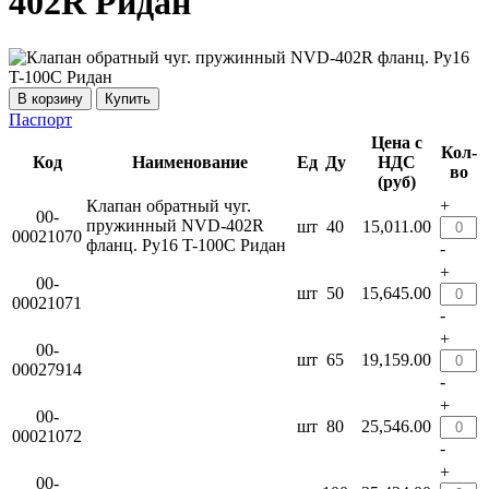
402R Ридан
Купить
Паспорт
Цена с
Кол-
Код
Наименование
Ед
Ду
НДС
во
(руб)
Клапан обратный чуг.
+
00-
пружинный NVD-402R
шт
40
15,011.00
00021070
фланц. Ру16 T-100C Ридан
-
+
00-
шт
50
15,645.00
00021071
-
+
00-
шт
65
19,159.00
00027914
-
+
00-
шт
80
25,546.00
00021072
-
+
00-