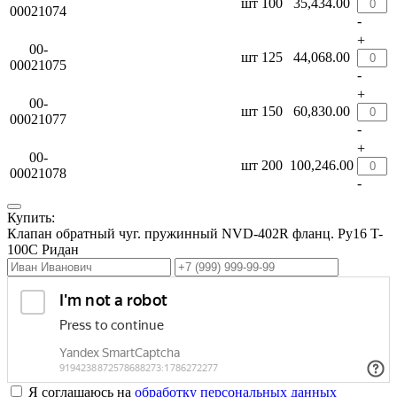
шт
100
35,434.00
00021074
-
+
00-
шт
125
44,068.00
00021075
-
+
00-
шт
150
60,830.00
00021077
-
+
00-
шт
200
100,246.00
00021078
-
Купить:
Клапан обратный чуг. пружинный NVD-402R фланц. Ру16 T-
100C Ридан
Я соглашаюсь на
обработку персональных данных