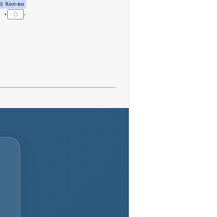
б)
Кол-во
+
-