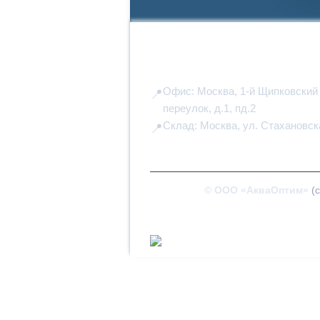
О компании
Вакансии
Наши прайсы
Контакты
Офис: Москва, 1-й Щипковский
переулок, д.1, пд.2
Склад: Москва, ул. Стахановск
© ООО «АкваОптим»
(с