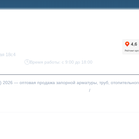
Техническая информация
Связаться с нами
Рейти
+7 (495) 225-99-45
zakaz@aquaoptim.ru
ая 18с4
Время работы: с 9:00 до 18:00
) 2026 — оптовая продажа запорной арматуры, труб, отопительног
Политика конфиденциальности
/
Карта сайта
Согласие на обработку персональных данных