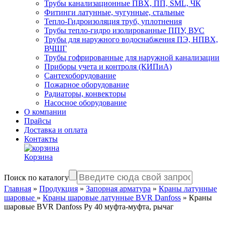
Трубы канализационные ПВХ, ПП, SML, ЧК
Фитинги латунные, чугунные, стальные
Тепло-Гидроизоляция труб, уплотнения
Трубы тепло-гидро изолированные ППУ, ВУС
Трубы для наружного водоснабжения ПЭ, НПВХ,
ВЧШГ
Трубы гофрированные для наружной канализации
Приборы учета и контроля (КИПиА)
Сантехоборудование
Пожарное оборудование
Радиаторы, конвекторы
Насосное оборудование
О компании
Прайсы
Доставка и оплата
Контакты
Корзина
Поиск по каталогу
Главная
»
Продукция
»
Запорная арматура
»
Краны латунные
шаровые
»
Краны шаровые латунные BVR Danfoss
»
Краны
шаровые BVR Danfoss Ру 40 муфта-муфта, рычаг