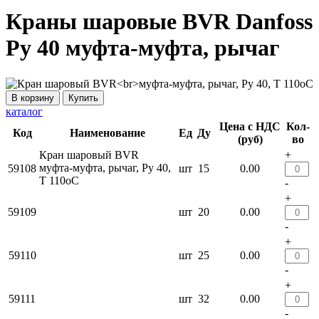
Краны шаровые BVR Danfoss
Ру 40 муфта-муфта, рычаг
Купить
каталог
Цена с НДС
Кол-
Код
Наименование
Ед
Ду
(руб)
во
Кран шаровый BVR
+
муфта-муфта, рычаг, Ру 40,
59108
шт
15
0.00
T 110оС
-
+
59109
шт
20
0.00
-
+
59110
шт
25
0.00
-
+
59111
шт
32
0.00
-