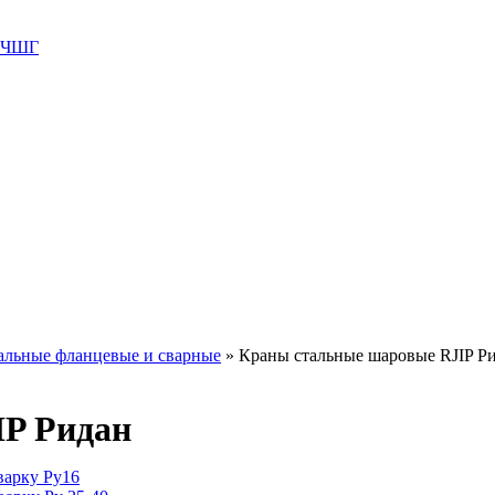
 ВЧШГ
альные фланцевые и сварные
»
Краны стальные шаровые RJIP Р
IP Ридан
варку Ру16