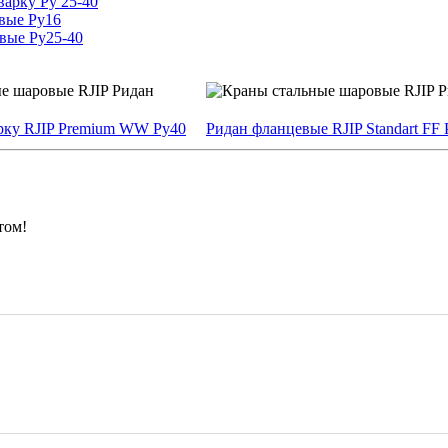
арку Ру 25-40
вые Ру16
вые Ру25-40
рку RJIP Premium WW Ру40
Ридан фланцевые RJIP Standart FF
том!