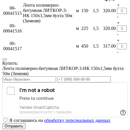
Лента полимерно-
+
00-
битумная ЛИТКОР-3-
м
150
1,5
320.00
00041515
НК 150х1,5мм бухта 50м
-
(Зимняя)
+
00-
м
225
1,5
320.00
00041516
-
+
00-
м
450
1,5
317.00
00041517
-
Купить:
Лента полимерно-битумная ЛИТКОР-3-НК 150х1,5мм бухта
50м (Зимняя)
Я соглашаюсь на
обработку персональных данных
Отправить