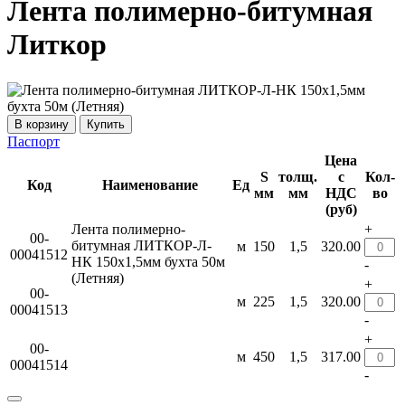
Лента полимерно-битумная
Литкор
Купить
Паспорт
Цена
S
толщ.
с
Кол-
Код
Наименование
Ед
мм
мм
НДС
во
(руб)
Лента полимерно-
+
00-
битумная ЛИТКОР-Л-
м
150
1,5
320.00
00041512
НК 150х1,5мм бухта 50м
-
(Летняя)
+
00-
м
225
1,5
320.00
00041513
-
+
00-
м
450
1,5
317.00
00041514
-