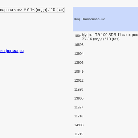
Код
Наименование
Муфта ПЭ 100 SDR 11 электро
18043
РУ-16 (вода) / 10 (газ)
16893
 информация
13904
13906
10849
12012
11928
13905
11927
11216
14908
11215