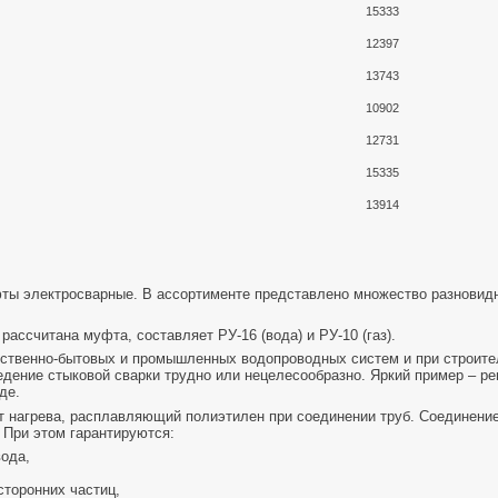
15333
12397
13743
10902
12731
15335
13914
 электросварные. В ассортименте представлено множество разновидно
рассчитана муфта, составляет РУ-16 (вода) и РУ-10 (газ).
йственно-бытовых и промышленных водопроводных систем и при строите
ведение стыковой сварки трудно или нецелесообразно. Яркий пример – р
де.
 нагрева, расплавляющий полиэтилен при соединении труб. Соединени
 При этом гарантируются:
ода,
сторонних частиц,