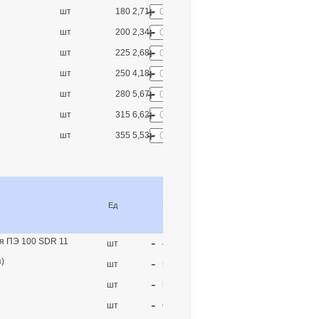
-
+
шт
180
2,717.00
-
+
шт
200
2,343.00
-
+
шт
225
2,680.00
-
+
шт
250
4,185.00
-
+
шт
280
5,670.00
-
+
шт
315
6,626.00
-
+
шт
355
5,537.00
Цена
с
Кол-
Ед
Dn
НДС
во
(руб)
-
я ПЭ 100 SDR 11
+
шт
40х32
327.00
-
з)
+
шт
50х32
360.00
-
+
шт
50х40
381.00
-
+
шт
63х32
446.00