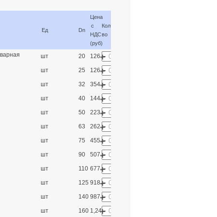
Цена
с
Кол-
Ед
Dn
НДС
во
(руб)
-
сварная
+
шт
20
126.00
-
+
шт
25
126.00
-
+
шт
32
354.00
-
+
шт
40
144.00
-
+
шт
50
223.00
-
+
шт
63
262.00
-
+
шт
75
455.00
-
+
шт
90
507.00
-
+
шт
110
677.00
-
+
шт
125
918.00
-
+
шт
140
987.00
-
+
шт
160
1,249.00