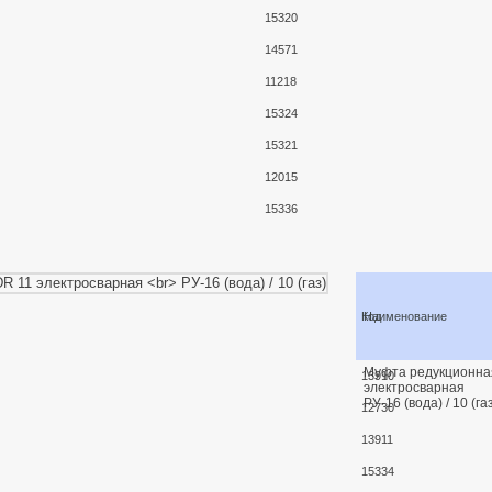
15320
14571
11218
15324
15321
12015
15336
Код
Наименование
Муфта редукционна
13910
электросварная
РУ-16 (вода) / 10 (га
12730
13911
15334