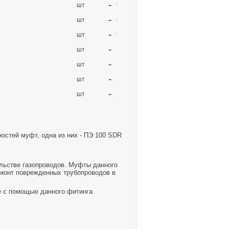
-
+
шт
63х40
457.00
-
+
шт
63х50
522.00
-
+
шт
90х63
663.00
-
+
шт
110х63
1,109.00
-
+
шт
110х90
1,174.00
-
+
шт
125х90
203.00
-
+
шт
160х110
2,151.00
стей муфт, одна из них - ПЭ 100 SDR
льстве газопроводов. Муфты данного
емонт поврежденных трубопроводов в
е с помощью данного фитинга