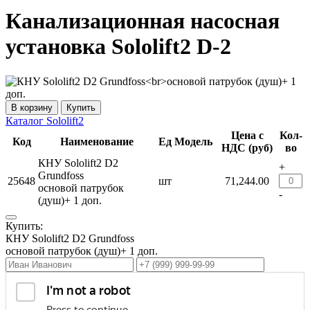
Канализационная насосная
установка Sololift2 D-2
Купить
Каталог Sololift2
Цена с
Кол-
Код
Наименование
Ед
Модель
НДС (руб)
во
КНУ Sololift2 D2
+
Grundfoss
25648
шт
71,244.00
основой патрубок
-
(душ)+ 1 доп.
Купить:
КНУ Sololift2 D2 Grundfoss
основой патрубок (душ)+ 1 доп.