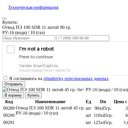
Техническая информация
Купить:
Отвод ПЭ 100 SDR 11 литой 90 гр.
РУ-16 (вода) / 10 (газ)
Я соглашаюсь на
обработку персональных данных
Отправить
Купить
Код
Наименование
Ед
Dn
Цена с
Отвод ПЭ 100 SDR 11 литой 45 гр.
09289
шт
90х45гр.
3
РУ-16 (вода) / 10 (газ)
09290
шт
110х45гр.
6
09291
шт
125х45гр.
1,