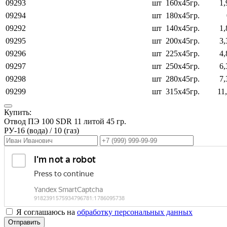
09293
шт
160х45гр.
1,
09294
шт
180х45гр.
09292
шт
140х45гр.
1,
09295
шт
200х45гр.
3,
09296
шт
225х45гр.
4,
09297
шт
250х45гр.
6,
09298
шт
280х45гр.
7,
09299
шт
315х45гр.
11
Купить:
Отвод ПЭ 100 SDR 11 литой 45 гр.
РУ-16 (вода) / 10 (газ)
Я соглашаюсь на
обработку персональных данных
Отправить