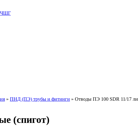
 ВЧШГ
ния
»
ПНД (ПЭ) трубы и фитинги
»
Отводы ПЭ 100 SDR 11/17 ли
ые (спигот)