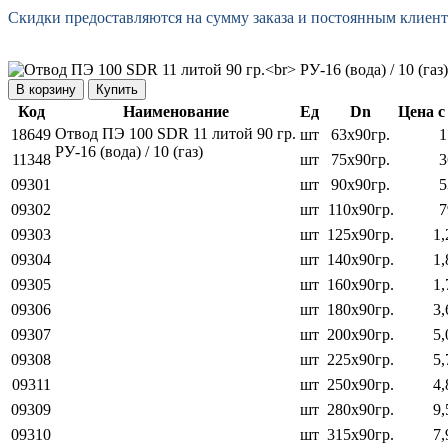
Скидки предоставляются на сумму заказа и постоянным клиент
Купить
Код
Наименование
Ед
Dn
Цена с
Отвод ПЭ 100 SDR 11 литой 90 гр.
18649
шт
63х90гр.
1
РУ-16 (вода) / 10 (газ)
11348
шт
75х90гр.
3
09301
шт
90х90гр.
5
09302
шт
110х90гр.
7
09303
шт
125х90гр.
1,
09304
шт
140х90гр.
1,
09305
шт
160х90гр.
1,
09306
шт
180х90гр.
3,
09307
шт
200х90гр.
5,
09308
шт
225х90гр.
5,
09311
шт
250х90гр.
4,
09309
шт
280х90гр.
9,
09310
шт
315х90гр.
7,