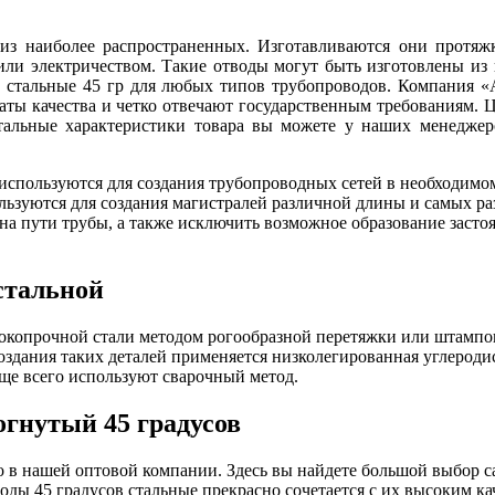
из наиболее распространенных. Изготавливаются они протяжк
 или электричеством. Такие отводы могут быть изготовлены из
стальные 45 гр для любых типов трубопроводов. Компания «
аты качества и четко отвечают государственным требованиям.
тальные характеристики товара вы можете у наших менеджеро
 используются для создания трубопроводных сетей в необходимо
льзуются для создания магистралей различной длины и самых р
на пути трубы, а также исключить возможное образование засто
 стальной
ысокопрочной стали методом рогообразной перетяжки или штамп
оздания таких деталей применяется низколегированная углеродис
аще всего используют сварочный метод.
огнутый 45 градусов
 в нашей оптовой компании. Здесь вы найдете большой выбор с
оды 45 градусов стальные прекрасно сочетается с их высоким к