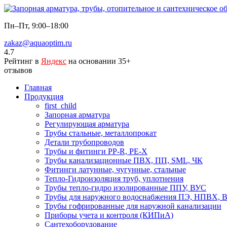
Пн–Пт, 9:00–18:00
zakaz@aquaoptim.ru
4.7
Рейтинг в
Яндекс
на основании 35+
отзывов
Главная
Продукция
first_child
Запорная арматура
Регулирующая арматура
Трубы стальные, металлопрокат
Детали трубопроводов
Трубы и фитинги PP-R, PE-X
Трубы канализационные ПВХ, ПП, SML, ЧК
Фитинги латунные, чугунные, стальные
Тепло-Гидроизоляция труб, уплотнения
Трубы тепло-гидро изолированные ППУ, ВУС
Трубы для наружного водоснабжения ПЭ, НПВХ,
Трубы гофрированные для наружной канализации
Приборы учета и контроля (КИПиА)
Сантехоборудование