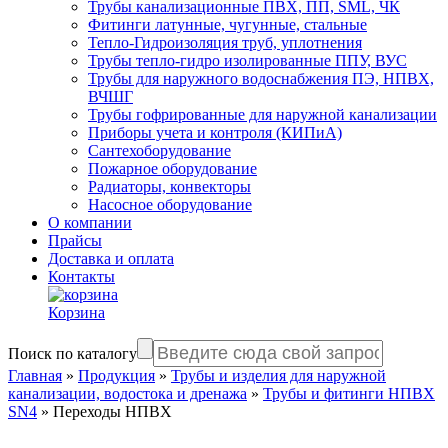
Трубы канализационные ПВХ, ПП, SML, ЧК
Фитинги латунные, чугунные, стальные
Тепло-Гидроизоляция труб, уплотнения
Трубы тепло-гидро изолированные ППУ, ВУС
Трубы для наружного водоснабжения ПЭ, НПВХ,
ВЧШГ
Трубы гофрированные для наружной канализации
Приборы учета и контроля (КИПиА)
Сантехоборудование
Пожарное оборудование
Радиаторы, конвекторы
Насосное оборудование
О компании
Прайсы
Доставка и оплата
Контакты
Корзина
Поиск по каталогу
Главная
»
Продукция
»
Трубы и изделия для наружной
канализации, водостока и дренажа
»
Трубы и фитинги НПВХ
SN4
»
Переходы НПВХ