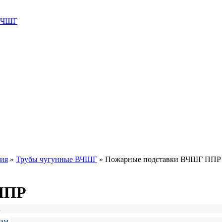
 ВЧШГ
ния
»
Трубы чугунные ВЧШГ
»
Пожарные подставки ВЧШГ ППР
ППР
.
там