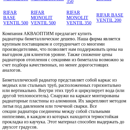
RIFAR
RIFAR
RIFAR
RIFAR BASE
BASE
MONOLIT
MONOLIT
VENTIL 200
VENTIL 500
VENTIL 500
VENTIL 350
Компания АКВАОПТИМ предлагает купить
радиаторы биметаллические дешево. Наша фирма является
крупным поставщиком и сотрудничает со многими
производителями, что позволяет нам поддерживать цены на
выгодном для клиентов уровне. Также снижение цены
радиаторов отопления с секциями из биметалла возможно за
счет подбора качественных, но менее дорогостоящих
аналогов.
Биметаллический радиатор представляет собой каркас из
медных или стальных труб, расположенных горизонтально
или вертикально. Внутри этих труб и циркулирует вода (или
другой теплоноситель). Снаружи на каркасе монтированы
радиаторные пластины из алюминия. Их закрепляют методом
литья под давлением или точечной сварки. Все
секции радиатора соединены между собой стальными
ниппелями, в каждом из которых находится термостойкая
прокладка из каучука. Этот материал способен выдержать до
двухсот градусов.