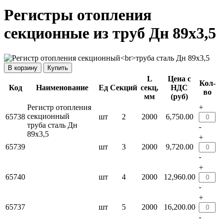
Регистры отопления
секционные из труб Дн 89х3,5
Купить
L
Цена с
Кол-
Код
Наименование
Ед
Секций
секц,
НДС
во
мм
(руб)
Регистр отопления
+
секционный
65738
шт
2
2000
6,750.00
труба сталь Дн
-
89х3,5
+
65739
шт
3
2000
9,720.00
-
+
65740
шт
4
2000
12,960.00
-
+
65737
шт
5
2000
16,200.00
-