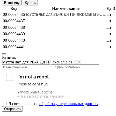
Купить
Код
Наименование
Ед
D
Муфта лат. для PE-X Дн НР аксиальная РОС
00-00034436
шт
00-00034437
шт
00-00034438
шт
00-00034439
шт
00-00034440
шт
00-00034441
шт
Купить:
Муфта лат. для PE-X Дн НР аксиальная РОС
Я соглашаюсь на
обработку персональных данных
Отправить