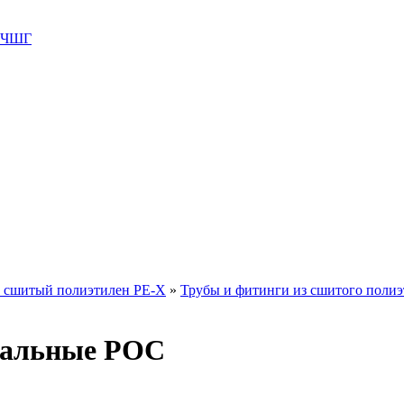
 ВЧШГ
и сшитый полиэтилен PE-X
»
Трубы и фитинги из сшитого поли
иальные РОС