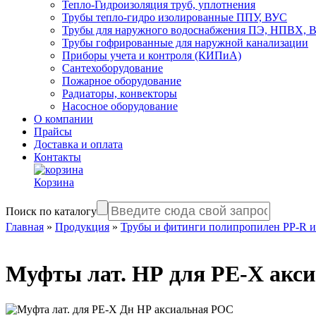
Тепло-Гидроизоляция труб, уплотнения
Трубы тепло-гидро изолированные ППУ, ВУС
Трубы для наружного водоснабжения ПЭ, НПВХ,
Трубы гофрированные для наружной канализации
Приборы учета и контроля (КИПиА)
Сантехоборудование
Пожарное оборудование
Радиаторы, конвекторы
Насосное оборудование
О компании
Прайсы
Доставка и оплата
Контакты
Корзина
Поиск по каталогу
Главная
»
Продукция
»
Трубы и фитинги полипропилен PP-R 
Муфты лат. НР для PE-X акс