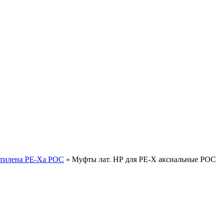
этилена PE-Xa РОС
»
Муфты лат. НР для PE-X аксиальные РОС