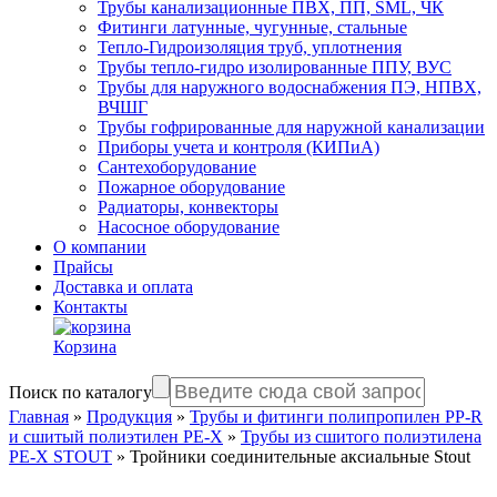
Трубы канализационные ПВХ, ПП, SML, ЧК
Фитинги латунные, чугунные, стальные
Тепло-Гидроизоляция труб, уплотнения
Трубы тепло-гидро изолированные ППУ, ВУС
Трубы для наружного водоснабжения ПЭ, НПВХ,
ВЧШГ
Трубы гофрированные для наружной канализации
Приборы учета и контроля (КИПиА)
Сантехоборудование
Пожарное оборудование
Радиаторы, конвекторы
Насосное оборудование
О компании
Прайсы
Доставка и оплата
Контакты
Корзина
Поиск по каталогу
Главная
»
Продукция
»
Трубы и фитинги полипропилен PP-R
и сшитый полиэтилен PE-X
»
Трубы из сшитого полиэтилена
PE-X STOUT
»
Тройники соединительные аксиальные Stout