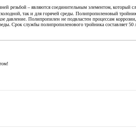
нней резьбой – являются соединительным элементом, который с
я холодной, так и для горячей среды. Полипропиленовый тройник
е давление. Полипропилен не подвластен процессам коррозии, н
среды. Срок службы полипропиленового тройника составляет 50 л
том!