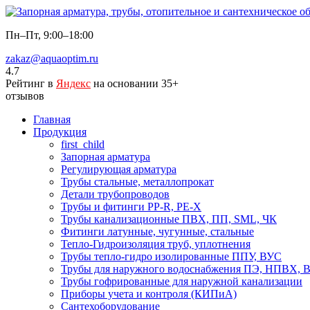
Пн–Пт, 9:00–18:00
zakaz@aquaoptim.ru
4.7
Рейтинг в
Яндекс
на основании 35+
отзывов
Главная
Продукция
first_child
Запорная арматура
Регулирующая арматура
Трубы стальные, металлопрокат
Детали трубопроводов
Трубы и фитинги PP-R, PE-X
Трубы канализационные ПВХ, ПП, SML, ЧК
Фитинги латунные, чугунные, стальные
Тепло-Гидроизоляция труб, уплотнения
Трубы тепло-гидро изолированные ППУ, ВУС
Трубы для наружного водоснабжения ПЭ, НПВХ,
Трубы гофрированные для наружной канализации
Приборы учета и контроля (КИПиА)
Сантехоборудование