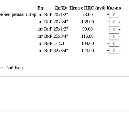
Ед
Дн/Ду
Цена с НДС (руб)
Кол-во
нней резьбой Внр
шт
ВнР
20х1/2"
73.00
+
-
шт
ВнР
20х3/4"
138.00
+
-
шт
ВнР
25х1/2"
90.00
+
-
шт
ВнР
25х3/4"
116.00
+
-
шт
ВнР
32х1"
104.00
+
-
шт
ВнР
32х3/4"
123.00
+
-
езьбой Внр