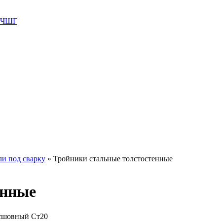
 ВЧШГ
ли под сварку
»
Тройники стальные толстостенные
енные