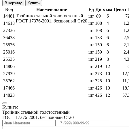
Купить
Код
Наименование
Ед
Дн
s мм
Цена с
Тройник стальной толстостенный
14481
шт
89
6
7
ГОСТ 17376-2001, бесшовный Ст20
14618
шт
108
4
1,
27336
шт
108
6
1,
36438
шт
133
6
2,
25536
шт
159
6
2,
25016
шт
159
8
2,
25535
шт
219
8
4,
14806
шт
219
12
27939
шт
273
10
12,
35762
шт
325
10
11,
17466
шт
426
10
18,
14823
шт
426
12
57,
Купить:
Тройник стальной толстостенный
ГОСТ 17376-2001, бесшовный Ст20