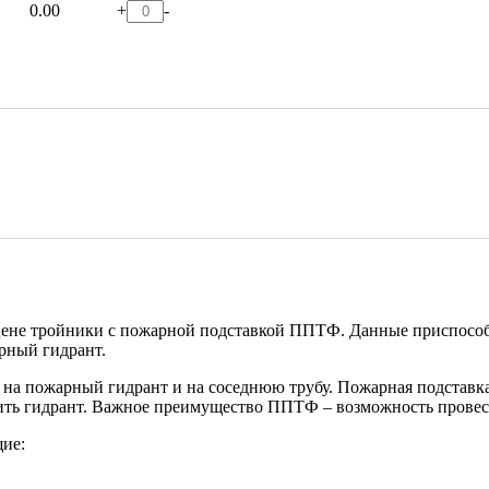
0.00
+
-
 тройники с пожарной подставкой ППТФ. Данные приспособлени
арный гидрант.
на пожарный гидрант и на соседнюю трубу. Пожарная подставка
пить гидрант. Важное преимущество ППТФ – возможность провес
ие: