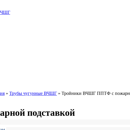
 ВЧШГ
ния
»
Трубы чугунные ВЧШГ
»
Тройники ВЧШГ ППТФ с пожарно
рной подставкой
.
там