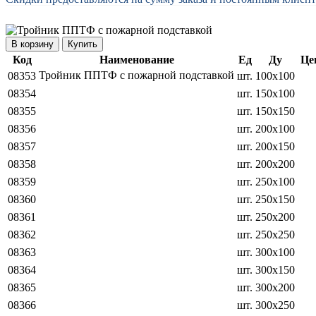
Купить
Код
Наименование
Ед
Ду
Це
Тройник ППТФ с пожарной подставкой
08353
шт.
100х100
08354
шт.
150х100
08355
шт.
150х150
08356
шт.
200х100
08357
шт.
200х150
08358
шт.
200х200
08359
шт.
250х100
08360
шт.
250х150
08361
шт.
250х200
08362
шт.
250х250
08363
шт.
300х100
08364
шт.
300х150
08365
шт.
300х200
08366
шт.
300х250