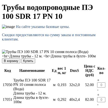
Трубы водопроводные ПЭ
100 SDR 17 PN 10
На сайте указаны базовые цены.
Скидки предоставляются на сумму заказа и постоянным
клиентам.
Купить
Цена с
вес 1
Кол-
Код
Наименование
Ед
DnxS
НДС
м, кг
во
(руб)
Трубы ПЭ 100 SDR 17
+
PN 10 cиняя полоса
17050
м
0,193
32х2,0
52.00
(Вода)
-
Длина трубы - 12 м.
+
Длина трубы в бухте-
17051
м
0,292
40х2,4
82.00
100м
-