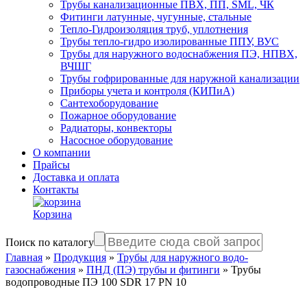
Трубы канализационные ПВХ, ПП, SML, ЧК
Фитинги латунные, чугунные, стальные
Тепло-Гидроизоляция труб, уплотнения
Трубы тепло-гидро изолированные ППУ, ВУС
Трубы для наружного водоснабжения ПЭ, НПВХ,
ВЧШГ
Трубы гофрированные для наружной канализации
Приборы учета и контроля (КИПиА)
Сантехоборудование
Пожарное оборудование
Радиаторы, конвекторы
Насосное оборудование
О компании
Прайсы
Доставка и оплата
Контакты
Корзина
Поиск по каталогу
Главная
»
Продукция
»
Трубы для наружного водо-
газоснабжения
»
ПНД (ПЭ) трубы и фитинги
»
Трубы
водопроводные ПЭ 100 SDR 17 PN 10