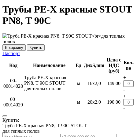
Трубы PE-X красные STOUT
PN8, Т 90С
Купить
Паспорт
Цена с
Кол-
Код
Наименование
Ед
ДнхS,mm
НДС
во
(руб)
Труба PE-X красная
+
00-
PN8, Т 90С STOUT
м
16х2,0
149.00
00014028
для теплых полов
-
+
00-
м
20х2,0
190.00
00014029
-
Купить:
Труба PE-X красная PN8, Т 90С STOUT
для теплых полов