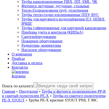
Трубы канализационные ПВХ, ПП, SML, ЧК
Фитинги латунные, чугунные, стальные
Тепло-Гидроизоляция труб, уплотнения
Трубы тепло-гидро изолированные ППУ, ВУС
Трубы для наружного водоснабжения ПЭ, НПВХ,
ВЧШГ
Трубы гофрированные для наружной канализации
Приборы учета и контроля (КИПиА)
Сантехоборудование
Пожарное оборудование
Радиаторы, конвекторы
Насосное оборудование
О компании
Прайсы
Доставка и оплата
Контакты
Корзина
Поиск по каталогу
Главная
»
Продукция
»
Трубы и фитинги полипропилен PP-R
и сшитый полиэтилен PE-X
»
Трубы из сшитого полиэтилена
PE-X STOUT
»
Трубы PE-X красные STOUT PN8, Т 90С