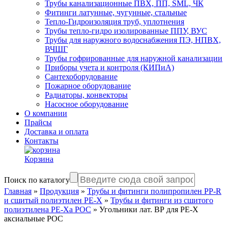
Трубы канализационные ПВХ, ПП, SML, ЧК
Фитинги латунные, чугунные, стальные
Тепло-Гидроизоляция труб, уплотнения
Трубы тепло-гидро изолированные ППУ, ВУС
Трубы для наружного водоснабжения ПЭ, НПВХ,
ВЧШГ
Трубы гофрированные для наружной канализации
Приборы учета и контроля (КИПиА)
Сантехоборудование
Пожарное оборудование
Радиаторы, конвекторы
Насосное оборудование
О компании
Прайсы
Доставка и оплата
Контакты
Корзина
Поиск по каталогу
Главная
»
Продукция
»
Трубы и фитинги полипропилен PP-R
и сшитый полиэтилен PE-X
»
Трубы и фитинги из сшитого
полиэтилена PE-Xa РОС
»
Угольники лат. ВР для PE-X
аксиальные РОС