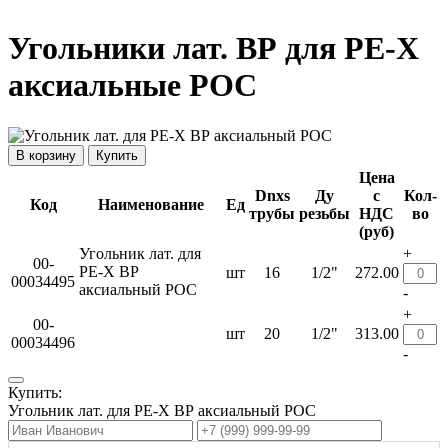
Угольники лат. ВР для PE-X
аксиальные РОС
Купить
Цена
Dnxs
Ду
с
Кол-
Код
Наименование
Ед
трубы
резьбы
НДС
во
(руб)
Угольник лат. для
+
00-
PE-X ВР
шт
16
1/2"
272.00
00034495
аксиальный РОС
-
+
00-
шт
20
1/2"
313.00
00034496
-
Купить:
Угольник лат. для PE-X ВР аксиальный РОС