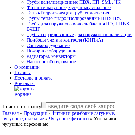
Трубы канализационные ПВХ, ПП, SML, ЧК
Фитинги латунные, чугунные, стальные
Тепло-Гидроизоляция труб, уплотнения
Трубы тепло-гидро изолированные ППУ, ВУС
Трубы для наружного водоснабжения ПЭ, НПВХ,
ВЧШГ
Трубы гофрированные для наружной канализации
Приборы учета и контроля (КИПиА)
Сантехоборудование
Пожарное оборудование
Радиаторы, конвекторы
Насосное оборудование
О компании
Прайсы
Доставка и оплата
Контакты
Корзина
Поиск по каталогу
Главная
»
Продукция
»
Фитинги резьбовые латунные,
чугунные, стальные
»
Чугунные фитинги
»
Угольники
чугунные переходные