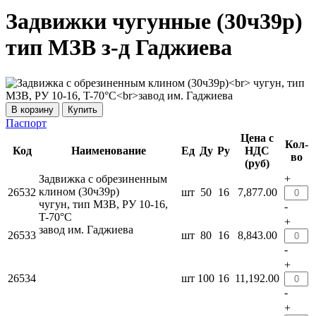
Задвижки чугунные (30ч39р)
тип МЗВ з-д Гаджиева
Купить
Паспорт
Цена с
Кол-
Код
Наименование
Ед
Ду
Ру
НДС
во
(руб)
Задвижка с обрезиненным
+
клином (30ч39р)
26532
шт
50
16
7,877.00
чугун, тип МЗВ, РУ 10-16,
-
T-70°С
+
завод им. Гаджиева
26533
шт
80
16
8,843.00
-
+
26534
шт
100
16
11,192.00
-
+