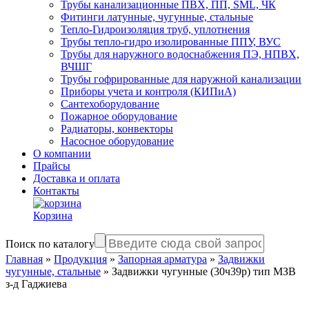
Трубы канализационные ПВХ, ПП, SML, ЧК
Фитинги латунные, чугунные, стальные
Тепло-Гидроизоляция труб, уплотнения
Трубы тепло-гидро изолированные ППУ, ВУС
Трубы для наружного водоснабжения ПЭ, НПВХ,
ВЧШГ
Трубы гофрированные для наружной канализации
Приборы учета и контроля (КИПиА)
Сантехоборудование
Пожарное оборудование
Радиаторы, конвекторы
Насосное оборудование
О компании
Прайсы
Доставка и оплата
Контакты
Корзина
Поиск по каталогу
Главная
»
Продукция
»
Запорная арматура
»
Задвижки
чугунные, стальные
»
Задвижки чугунные (30ч39р) тип МЗВ
з-д Гаджиева