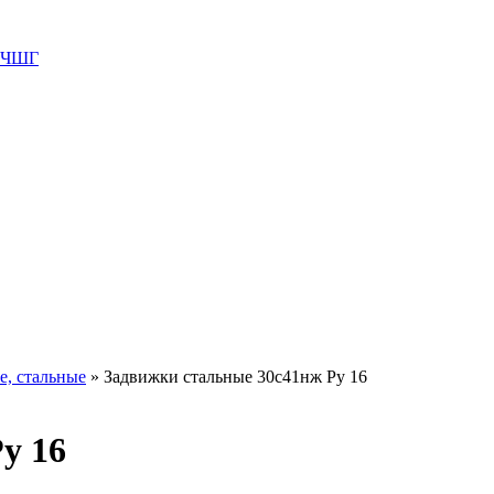
 ВЧШГ
е, стальные
»
Задвижки стальные 30с41нж Ру 16
у 16