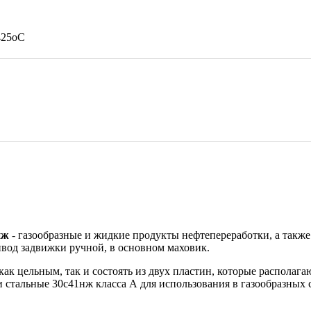
 425оС
нж
- газообразные и жидкие продукты нефтепереработки, а также 
вод задвижки ручной, в основном маховик.
ак цельным, так и состоять из двух пластин, которые располага
и стальные 30с41нж класса А для использования в газообразных 