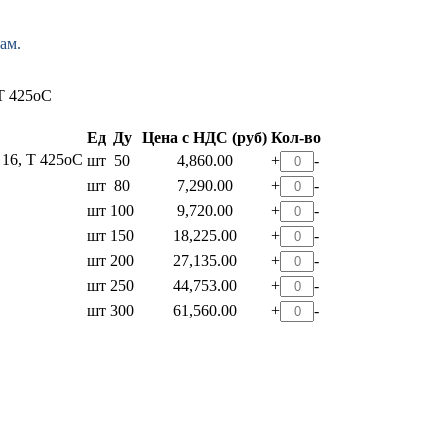
ам.
Ед
Ду
Цена с НДС (руб)
Кол-во
 16, T 425оС
шт
50
4,860.00
+
-
шт
80
7,290.00
+
-
шт
100
9,720.00
+
-
шт
150
18,225.00
+
-
шт
200
27,135.00
+
-
шт
250
44,753.00
+
-
шт
300
61,560.00
+
-