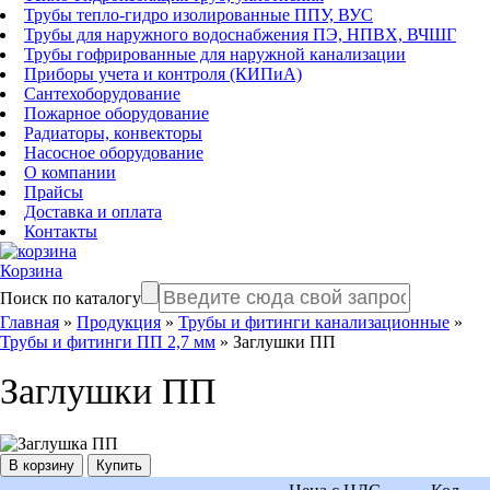
Трубы тепло-гидро изолированные ППУ, ВУС
Трубы для наружного водоснабжения ПЭ, НПВХ, ВЧШГ
Трубы гофрированные для наружной канализации
Приборы учета и контроля (КИПиА)
Сантехоборудование
Пожарное оборудование
Радиаторы, конвекторы
Насосное оборудование
О компании
Прайсы
Доставка и оплата
Контакты
Корзина
Поиск по каталогу
Главная
»
Продукция
»
Трубы и фитинги канализационные
»
Трубы и фитинги ПП 2,7 мм
»
Заглушки ПП
Заглушки ПП
Купить