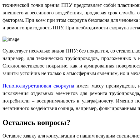
технической точки зрения ППУ представляет собой пластико
внешнего агрессивного воздействия, продлевая срок службы 
факторам. При всем при этом скорлупа безопасна для человека
и ремонтопригодность ППУ. При необходимости скорлупа легко
Существует несколько видов ППУ: без покрытия, со стеклопла
например, для технических трубопроводов, проложенных в н
Стеклопластиковое покрытие, как и армированная поверхно
защиты устойчив не только к атмосферным явлениям, но и мех
Пенополиуретановая скорлупа
имеет массу преимуществ, и
исключения отдельных элементов для ремонта трубопровода,
потребители – восприимчивость к ультрафиолету. Именно по
негативного воздействия солнца, например, фольгированным 
Остались вопросы?
Оставьте заявку для консультации с нашим ведущим специалис