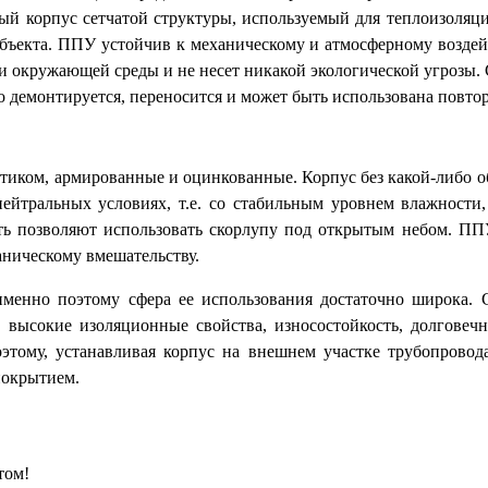
вый корпус сетчатой структуры, используемый для теплоизоляц
объекта. ППУ устойчив к механическому и атмосферному возде
 и окружающей среды и не несет никакой экологической угрозы.
 демонтируется, переносится и может быть использована повто
стиком, армированные и оцинкованные. Корпус без какой-либо о
ейтральных условиях, т.е. со стабильным уровнем влажности,
сть позволяют использовать скорлупу под открытым небом. ПП
аническому вмешательству.
менно поэтому сфера ее использования достаточно широка. 
 высокие изоляционные свойства, износостойкость, долговеч
этому, устанавливая корпус на внешнем участке трубопровода
покрытием.
том!