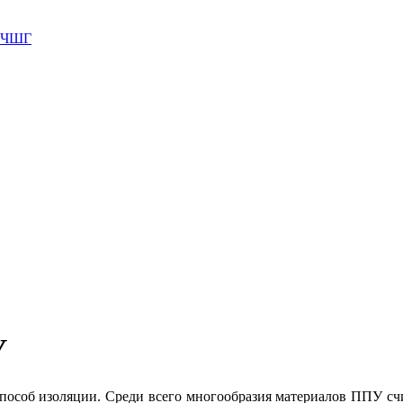
 ВЧШГ
У
пособ изоляции. Среди всего многообразия материалов ППУ счи