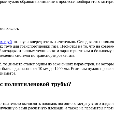
орые нужно обращать внимание в процессе подбора этого матери
вия кислот.
х труб
шагнули вперед очень значительно. Сегодня это позволяе
х труб для транспортировки газа. Несмотря на то, что на совре
 благодаря отличным техническим характеристикам и большому з
ведения системы по транспортировке газа.
б, то диаметр станет одним из важнейших параметров, на которы
т быть в диапазоне от 10 мм до 1200 мм. Если вам нужно пров
диаметра.
с полиэтиленовой трубы?
о тщательно вычислить площадь погонного метра у этого издели
лученную вами расчетную площади, а также на параметры плотно