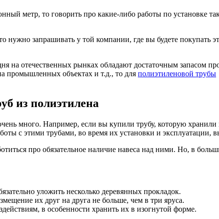
онный метр, то говорить про какие-либо работы по установке т
о нужно запрашивать у той компании, где вы будете покупать это
дня на отечественных рынках обладают достаточным запасом пр
на промышленных объектах и т.д., то для
полиэтиленовой трубы
уб из полиэтилена
ь очень много. Например, если вы купили трубу, которую хранил
аботы с этими трубами, во время их установки и эксплуатации, 
ботиться про обязательное наличие навеса над ними. Но, в бол
бязательно уложить несколько деревянных прокладок.
змещение их друг на друга не больше, чем в три яруса.
здействиям, в особенности хранить их в изогнутой форме.