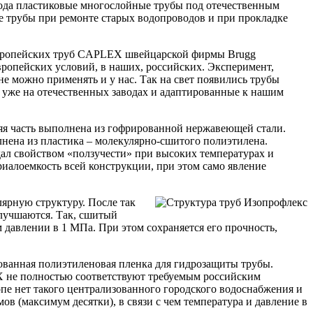
 года пластиковые многослойные трубы под отечественным
е трубы при ремонте старых водопроводов и при прокладке
ропейских труб CAPLEX швейцарской фирмы Brugg
вропейских условий, в наших, российских. Эксперимент,
е можно применять и у нас. Так на свет появились трубы
 уже на отечественных заводах и адаптированные к нашим
яя часть выполнена из гофрированной нержавеющей стали.
нена из пластика – молекулярно-сшитого полиэтилена.
дал свойством «ползучести» при высоких температурах и
риалоемкость всей конструкции, при этом само явление
ярную структуру. После так
лучшаются. Так, сшитый
давлении в 1 МПа. При этом сохраняется его прочность,
ванная полиэтиленовая пленка для гидрозащиты трубы.
EX не полностью соответствуют требуемым российским
опе нет такого централизованного городского водоснабжения и
в (максимум десятки), в связи с чем температура и давление в