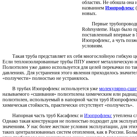
областях. Не обошла она
названием
Изопрофлекс
(
новых.
Первые трубопроводы из
Rohrsysteme. Надо было п
поставленный впервые в М
Изопрофлекс, а чуть поз
условиям.
Такая труба представляет их себя многослойную гибкую ц
Если теплоизолированные трубы ППУ имеют металлическую нап
Полиэтилен уже давно используется для целей перекачки по т
давлениях. Для устранения этого явления приходилось значите
«ползучести» полностью не устранялось.
В трубах Изопрофлекс используется уже
молекулярно-сши
называемого «сшивания» полиэтилена химическим или радиаци
полиэтилен, используемый в напорной части труб Изопрофлекс
химическая стойкость, практически отсутствует «ползучесть».
Напорная часть труб Касафлекс и
Изопрофлекс
утеплена с
Однако такая конструкция не полностью подходит для эксплу
значениям. У нас более жесткие условия эксплуатации, для эт
таких централизованных систем отопления, как в России. Боль