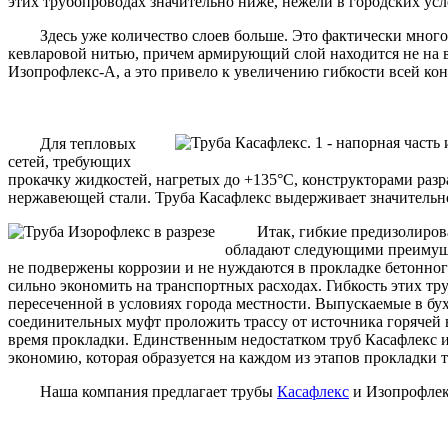
этих трубопроводах значительно ниже, нежели в городских ус
Здесь уже количество слоев больше. Это фактически многосл
кевларовой нитью, причем армирующий слой находится не на 
Изопрофлекс-А, а это привело к увеличению гибкости всей кон
Для тепловых
сетей, требующих
прокачку жидкостей, нагретых до +135°С, конструкторами разр
нержавеющей стали. Труба Касафлекс выдерживает значительн
Итак, гибкие предизолирова
обладают следующими преимуще
не подвержены коррозии и не нуждаются в прокладке бетонног
сильно экономить на транспортных расходах. Гибкость этих тр
пересеченной в условиях города местности. Выпускаемые в бух
соединительных муфт проложить трассу от источника горячей в
время прокладки. Единственным недостатком труб Касафлекс и
экономию, которая образуется на каждом из этапов прокладки т
Наша компания предлагает трубы
Касафлекс
и Изопрофлек