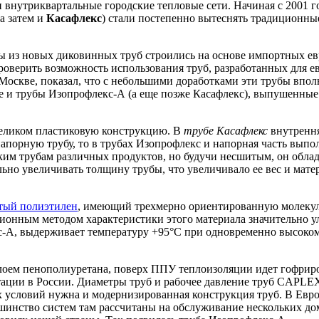
 и внутриквартальные городские тепловые сети. Начиная с 2001
а затем и
Касафлекс
) стали постепенно вытеснять традиционны
 новых диковинных труб строились на основе импортных ев
роверить возможность использования труб, разработанных для е
оскве, показал, что с небольшими доработками эти трубы вполн
же и трубы Изопрофлекс-А (а еще позже Касафлекс), выпушенные
еликом пластиковую конструкцию. В
трубе Касафлекс
внутренн
орную трубу, то в трубах Изопрофлекс и напорная часть выпол
аким трубам различных продуктов, но будучи несшитым, он обла
льно увеличивать толщину трубы, что увеличивало ее вес и мате
тый полиэтилен
, имеющий трехмерно ориентированную молекул
онным методом характеристики этого материала значительно у
-А, выдерживает температуру +95°С при одновременно высоком 
лоем пенополиуретана, поверх ППУ теплоизоляции идет гофриро
атации в России. Диаметры труб и рабочее давление труб CAPL
их условий нужна и модернизированная конструкция труб. В Евр
шинство систем там рассчитаны на обслуживание нескольких домо