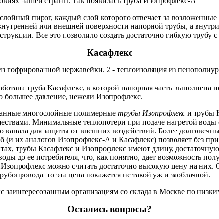
ловиях нашей страны. Так появилась труба Изопрофлекс-А.
ойный пирог, каждый слой которого отвечает за возложенные 
внутренней или внешней поверхности напорной трубы, а внутри
струкции. Все это позволило создать достаточно гибкую трубу с
Касафлекс
аботана труба Касафлекс, в которой напорная часть выполнена 
о большее давление, нежели Изопрофлекс.
нные многослойные полимерные
трубы Изопрофлекс
и трубы 
ствами. Минимальные теплопотери при подаче нагретой воды о
о канала для защиты от внешних воздействий. Более долговечны
уб (и их аналогов Изопрофлекс-А и Касафлекс) позволяет без п
тах, трубы Касафлекс и Изопрофлекс имеют длину, достаточную 
оды до ее потребителя, что, как понятно, дает возможность по
Изопрофлекс можно считать достаточно высокую цену на них. Од
рубопровода, то эта цена покажется не такой уж и заоблачной.
с заинтересованным организациям со склада в Москве по низки
Остались вопросы?