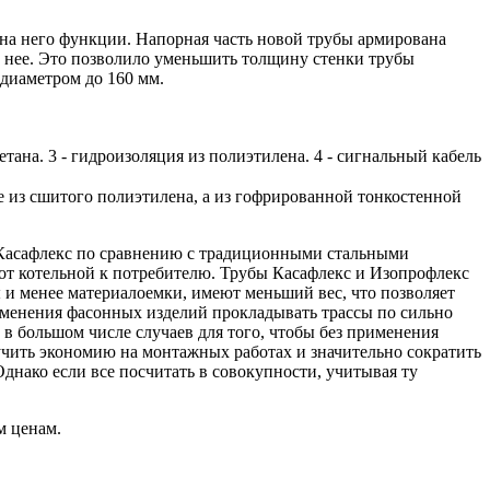
на него функции. Напорная часть новой трубы армирована
 нее. Это позволило уменьшить толщину стенки трубы
 диаметром до 160 мм.
не из сшитого полиэтилена, а из гофрированной тонкостенной
Касафлекс по сравнению с традиционными стальными
т котельной к потребителю. Трубы Касафлекс и Изопрофлекс
 и менее материалоемки, имеют меньший вес, что позволяет
рименения фасонных изделий прокладывать трассы по сильно
в большом числе случаев для того, чтобы без применения
лучить экономию на монтажных работах и значительно сократить
нако если все посчитать в совокупности, учитывая ту
м ценам.