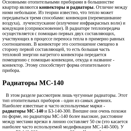
Основными отопительными приборами в большинстве
квартир являются
конвекторы и радиаторы
. Отличие между
ними небольшое. Из теории известно, что тепло может
передаваться тремя способами: конвекция (перемешивание
воздуха), лучеиспускание (излучение инфракрасных волн) и
кондукция (соприкосновение). В радиаторе теплопередача
осуществляется с помощью первых двух составляющих,
участвующих в процессе переноса тепла в примерно равных
соотношениях. В конвекторе это соотношение смещено в
сторону первой составляющей, то есть б
о
льшая часть
тепловой энергии нагретого конвектора передается
помещению с помощью конвекции, откуда и название -
конвектор. Этому способствует форма отопительного
прибора.
Радиаторы МС-140
В этом разделе рассмотрим лишь чугунные радиаторы. Этот
тип отопительных приборов - один из самых древних.
Наиболее известные и часто используемые марки -
радиаторы МС-140
и Б3-140-300. Внешне они очень похожи
по форме, но радиаторы МС-140 более высокие, расстояние
между местами врезки в линию составляет 50 см (это касается
наиболее часто используемой модификации МС-140-500). У