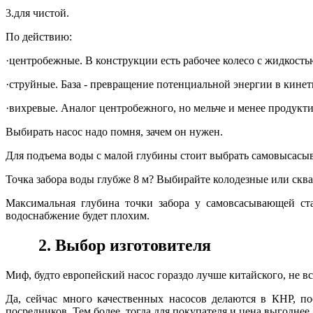
3.
для чистой.
По действию:
·
центробежные. В конструкции есть рабочее колесо с жидкость
·
струйные. База - превращение потенциальной энергии в кине
·
вихревые. Аналог центробежного, но мельче и менее продукт
Выбирать насос надо помня, зачем он нужен.
Для подъема воды с малой глубины стоит выбрать самовысас
Точка забора воды глубже 8 м? Выбирайте колодезные или ск
Максимальная глубина точки забора у самовсасывающей ста
водоснабжение будет плохим.
2. Выбор изготовителя
Миф, будто европейский насос гораздо лучше китайского, не вс
Да, сейчас много качественных насосов делаются в КНР, п
посредников. Тем более, тогда для покупателя и цена выгоднее.