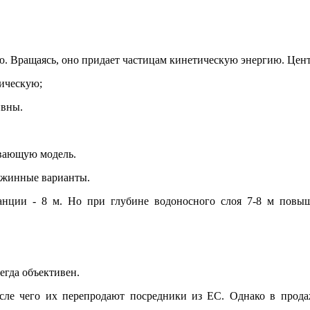
ю. Вращаясь, оно придает частицам кинетическую энергию. Цен
тическую;
ивны.
ывающую модель.
важинные варианты.
нции - 8 м. Но при глубине водоносного слоя 7-8 м повыша
егда объективен.
осле чего их перепродают посредники из ЕС. Однако в прода