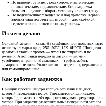
По приводу: ручные, с редуктором, электрические,
пневматические, гидравлические. Если задвижка
большая — лучше выбирать механику или электрику.
По подключению: фланцевые и под приварку. Первый
вариант чаще встречается, второй — для надёжной
герметичности в ответственных участках.
Из чего делают
Основной металл — сталь. На серьёзных производствах часто
используют марки вроде 25Л, 20ГЛ, 12Х18Н9ТЛ. Шпиндели
делают из сталей с хромом — чтобы не стирались и не
ржавели. А вот гайки нередко из латуни — мягче и
устойчивее к трению. В сальниках — графит, асбест,
армированные нити. Уплотнители — из резины, нержавейки
или комбинированные.
Как работает задвижка
Принцип простой: внутри корпуса есть клин или диск,
который перекрывает поток. Управляется он шпинделем,
который двигается за счёт вращения штурвала, редуктора или
мотора. При закрытии уплотнительные поверхности затвора