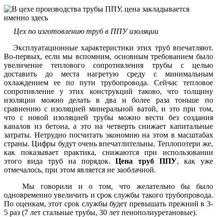
Цех по изготовлению труб в ППУ изоляции
Эксплуатационные характеристики этих труб впечатляют.
Во-первых, если мы вспомним, основным требованием было
увеличение теплового сопротивления трубы с целью
доставить до места нагретую среду с минимальным
охлаждением ее по пути трубопровода. Сейчас тепловое
сопротивление у этих конструкций таково, что толщину
изоляции можно делать в два и более раза тоньше по
сравнению с изоляцией минеральной ватой, и это при том,
что с новой изоляцией трубы можно вести без создания
каналов из бетона, а это на четверть снижает капитальные
затраты. Нетрудно посчитать экономию на этом в масштабах
страны. Цифры будут очень впечатлительны. Теплопотери же,
как показывает практика, снижаются при использовании
этого вида труб на порядок.
Цена труб ППУ
, как уже
отмечалось, при этом является не заоблачной.
Мы говорили и о том, что желательно бы было
одновременно увеличить и срок службы такого трубопровода.
По оценкам, этот срок службы будет превышать прежний в 3-
5 раз (7 лет стальные трубы, 30 лет пенополиуретановые).