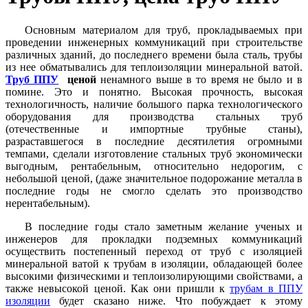
Основным материалом для труб, прокладываемых при
проведении инженерных коммуникаций при строительстве
различных зданий, до последнего времени была сталь, трубы
из нее обматывались для теплоизоляции минеральной ватой.
Труб ППУ
ценой
ненамного выше в то время не было и в
помине. Это и понятно. Высокая прочность, высокая
технологичность, наличие большого парка технологического
оборудования для производства стальных труб
(отечественные и импортные трубные станы),
разраставшегося в последние десятилетия огромными
темпами, сделали изготовление стальных труб экономически
выгодным, рентабельным, относительно недорогим, с
небольшой ценой, (даже значительное подорожание металла в
последние годы не смогло сделать это производство
нерентабельным).
В последние годы стало заметным желание ученых и
инженеров для прокладки подземных коммуникаций
осуществить постепенный переход от труб с изоляцией
минеральной ватой к трубам в изоляции, обладающей более
высокими физическими и теплоизолирующими свойствами, а
также невысокой ценой. Как они пришли к
трубам в ППУ
изоляции
будет сказано ниже. Что побуждает к этому