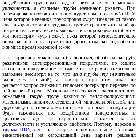
воздействию грунтовых вод, в результате чего минвата
увлажняется, а стальные трубы начинают ржаветь. При
переходе же к изоляции пенополиуретаном, а это труба ППУ,
цена которой невелика, трубопровод будет избавлен от такого
еще нехорошего для передачи нагретых сред от котельной до
потребителя свойства, как высокая теплопроводность (об этом
мы поговорим чуть позже), из-за которой непозволительно
большая часть тепла теряется по дороге, отдавая его (особенно
в зимнее время) холодной земле.
С коррозией можно было бы бороться, обрабатывая трубу
различными антикоррозионными покрытиями, но защита
стали пенополиуретаном оказывается все равно значительно
выгоднее (несмотря на то, что
цена трубы ппу
значительно
выше, чем стальной), а во-вторых, при этом никак не
решается вопрос снижения тепловых потерь при передаче по
ней нагретой среды. Можно даже и сохранять частично тепло,
обматывая такую трубу какими-то теплоизолирующими
материалами, например, стекловатой, минеральной ватой, или
другими утеплителями. Но они сами во время эксплуатации
будут находиться под воздействием поверхностных и
грунтовых вод, что отрицательно скажется на их
долговечности и утепляющих свойствах. Поэтому переход к
трубам ППУ, цена
на которые ненамного выше - похоже,
единственный на сегодняшний день вариант решения