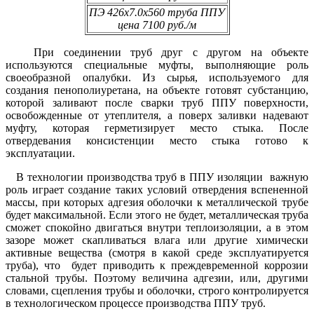
ПЭ
426х7.0х560 труба ППУ
цена 7100 руб./м
При соединении труб друг с другом на объекте
используются специальные муфты, выполняющие роль
своеобразной опалубки. Из сырья, используемого для
создания пенополиуретана, на объекте готовят субстанцию,
которой заливают после сварки труб ППУ поверхности,
освобожденные от утеплителя, а поверх заливки надевают
муфту, которая герметизирует место стыка. После
отвердевания консистенции место стыка готово к
эксплуатации.
В технологии производства труб в ППУ изоляции важную
роль играет создание таких условий отвердения вспененной
массы, при которых адгезия оболочки к металлической трубе
будет максимальной. Если этого не будет, металлическая труба
сможет спокойно двигаться внутри теплоизоляции, а в этом
зазоре может скапливаться влага или другие химически
активные вещества (смотря в какой среде эксплуатируется
труба), что будет приводить к преждевременной коррозии
стальной трубы. Поэтому величина адгезии, или, другими
словами, сцепления трубы и оболочки, строго контролируется
в технологическом процессе производства ППУ труб.