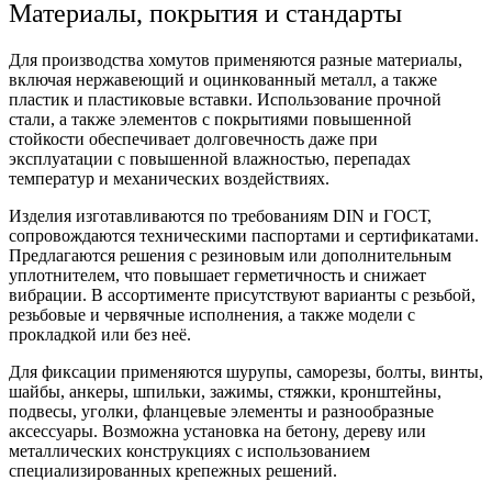
Материалы, покрытия и стандарты
Для производства хомутов применяются разные
материалы
,
включая
нержавеющий
и
оцинкованный
металл
, а также
пластик
и
пластиковые
вставки. Использование прочной
стали
, а также элементов с
покрытиями
повышенной
стойкости обеспечивает долговечность даже при
эксплуатации с повышенной
влажностью
, перепадах
температур и механических воздействиях.
Изделия изготавливаются по требованиям
DIN
и
ГОСТ
,
сопровождаются техническими паспортами и
сертификатами
.
Предлагаются решения с
резиновым
или дополнительным
уплотнителем
, что повышает герметичность и снижает
вибрации. В ассортименте присутствуют варианты с
резьбой
,
резьбовые
и
червячные
исполнения, а также модели с
прокладкой
или без неё.
Для фиксации применяются
шурупы
,
саморезы
,
болты
,
винты
,
шайбы
,
анкеры
,
шпильки
,
зажимы
,
стяжки
,
кронштейны
,
подвесы
,
уголки
,
фланцевые
элементы и разнообразные
аксессуары
. Возможна установка на
бетону
,
дереву
или
металлических
конструкциях с использованием
специализированных крепежных решений.