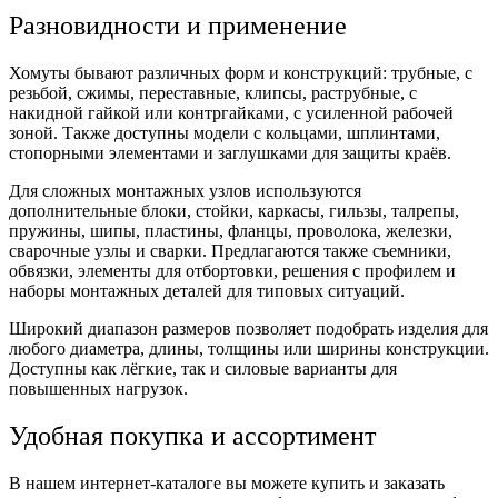
Разновидности и применение
Хомуты бывают различных форм и конструкций:
трубные
,
с
резьбой
,
сжимы
,
переставные
,
клипсы
,
раструбные
, с
накидной
гайкой или
контргайками
, с усиленной рабочей
зоной. Также доступны модели с
кольцами
,
шплинтами
,
стопорными
элементами и
заглушками
для защиты краёв.
Для сложных монтажных узлов используются
дополнительные
блоки
,
стойки
,
каркасы
,
гильзы
,
талрепы
,
пружины
,
шипы
,
пластины
,
фланцы
,
проволока
,
железки
,
сварочные
узлы и
сварки
. Предлагаются также
съемники
,
обвязки
, элементы для
отбортовки
, решения с
профилем
и
наборы
монтажных деталей для типовых ситуаций.
Широкий диапазон размеров позволяет подобрать изделия для
любого
диаметра
,
длины
,
толщины
или
ширины
конструкции.
Доступны как лёгкие, так и
силовые
варианты для
повышенных нагрузок.
Удобная покупка и ассортимент
В нашем
интернет
-каталоге вы можете
купить
и
заказать