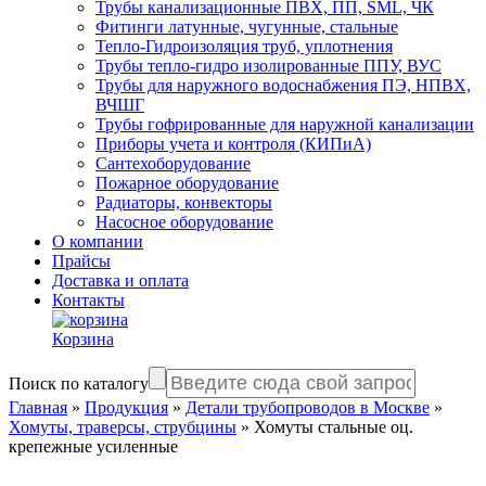
Трубы канализационные ПВХ, ПП, SML, ЧК
Фитинги латунные, чугунные, стальные
Тепло-Гидроизоляция труб, уплотнения
Трубы тепло-гидро изолированные ППУ, ВУС
Трубы для наружного водоснабжения ПЭ, НПВХ,
ВЧШГ
Трубы гофрированные для наружной канализации
Приборы учета и контроля (КИПиА)
Сантехоборудование
Пожарное оборудование
Радиаторы, конвекторы
Насосное оборудование
О компании
Прайсы
Доставка и оплата
Контакты
Корзина
Поиск по каталогу
Главная
»
Продукция
»
Детали трубопроводов в Москве
»
Хомуты, траверсы, струбцины
»
Хомуты стальные оц.
крепежные усиленные