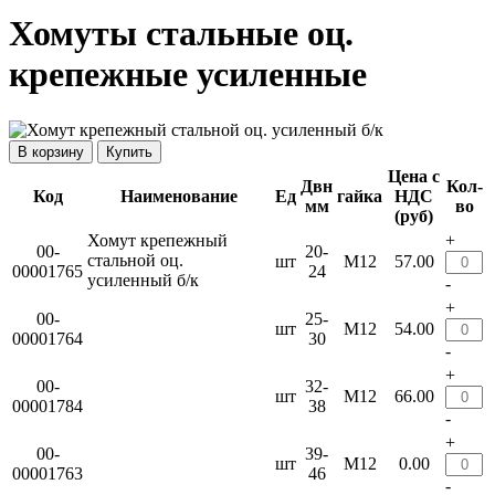
Хомуты стальные оц.
крепежные усиленные
Купить
Цена с
Двн
Кол-
Код
Наименование
Ед
гайка
НДС
мм
во
(руб)
Хомут крепежный
+
00-
20-
стальной оц.
шт
М12
57.00
00001765
24
усиленный б/к
-
+
00-
25-
шт
М12
54.00
00001764
30
-
+
00-
32-
шт
М12
66.00
00001784
38
-
+
00-
39-
шт
М12
0.00
00001763
46
-