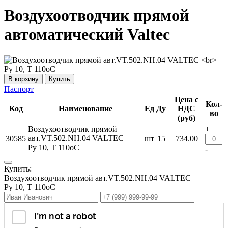
Воздухоотводчик прямой
автоматический Valtec
Купить
Паспорт
Цена с
Кол-
Код
Наименование
Ед
Ду
НДС
во
(руб)
Воздухоотводчик прямой
+
авт.VT.502.NH.04 VALTEC
30585
шт
15
734.00
Ру 10, T 110оС
-
Купить:
Воздухоотводчик прямой авт.VT.502.NH.04 VALTEC
Ру 10, T 110оС