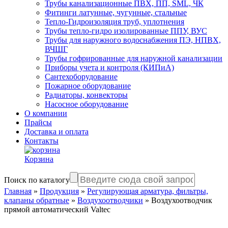
Трубы канализационные ПВХ, ПП, SML, ЧК
Фитинги латунные, чугунные, стальные
Тепло-Гидроизоляция труб, уплотнения
Трубы тепло-гидро изолированные ППУ, ВУС
Трубы для наружного водоснабжения ПЭ, НПВХ,
ВЧШГ
Трубы гофрированные для наружной канализации
Приборы учета и контроля (КИПиА)
Сантехоборудование
Пожарное оборудование
Радиаторы, конвекторы
Насосное оборудование
О компании
Прайсы
Доставка и оплата
Контакты
Корзина
Поиск по каталогу
Главная
»
Продукция
»
Регулирующая арматура, фильтры,
клапаны обратные
»
Воздухоотводчики
»
Воздухоотводчик
прямой автоматический Valtec