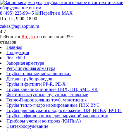
8 (495) 225-99-45
Пн–Пт, 9:00–18:00
zakaz@aquaoptim.ru
4.7
Рейтинг в
Яндекс
на основании 35+
отзывов
Главная
Продукция
first_child
Запорная арматура
Регулирующая арматура
Трубы стальные, металлопрокат
Детали трубопроводов
Трубы и фитинги PP-R, PE-X
Трубы канализационные ПВХ, ПП, SML, ЧК
Фитинги латунные, чугунные, стальные
Тепло-Гидроизоляция труб, уплотнения
Трубы тепло-гидро изолированные ППУ, ВУС
Трубы для наружного водоснабжения ПЭ, НПВХ, ВЧШГ
Трубы гофрированные для наружной канализации
Приборы учета и контроля (КИПиА)
Сантехоборудование