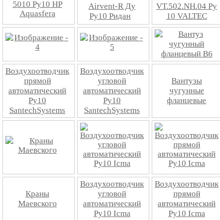
5010 Ру10 НР
Airvent-R Ду
VT.502.NH.04 Ру
Aquasfera
Ру10 Ридан
10 VALTEC
Воздухоотводчик
Воздухоотводчик
прямой
угловой
Вантузы
автоматический
автоматический
чугунные
Ру10
Ру10
фланцевые
SantechSystems
SantechSystems
Воздухоотводчик
Воздухоотводчик
Краны
угловой
прямой
Маевского
автоматический
автоматический
Ру10 Icma
Ру10 Icma