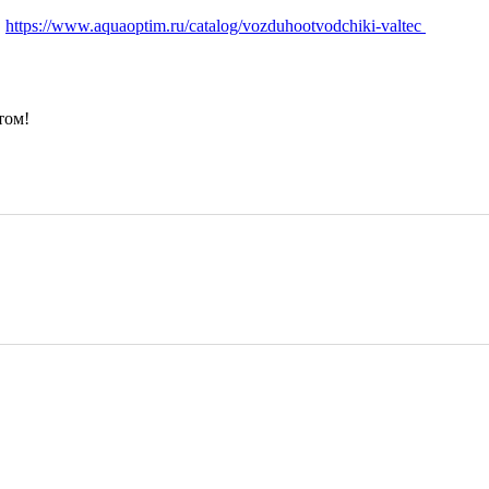
"
https://www.aquaoptim.ru/catalog/vozduhootvodchiki-valtec
том!